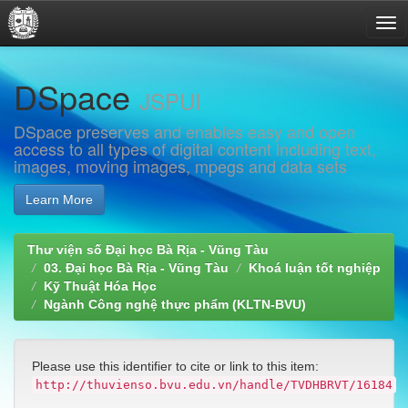
Skip
DSpace
navigation
JSPUI
DSpace preserves and enables easy and open
access to all types of digital content including text,
images, moving images, mpegs and data sets
Learn More
Thư viện số Đại học Bà Rịa - Vũng Tàu
03. Đại học Bà Rịa - Vũng Tàu
Khoá luận tốt nghiệp
Kỹ Thuật Hóa Học
Ngành Công nghệ thực phẩm (KLTN-BVU)
Please use this identifier to cite or link to this item:
http://thuvienso.bvu.edu.vn/handle/TVDHBRVT/16184