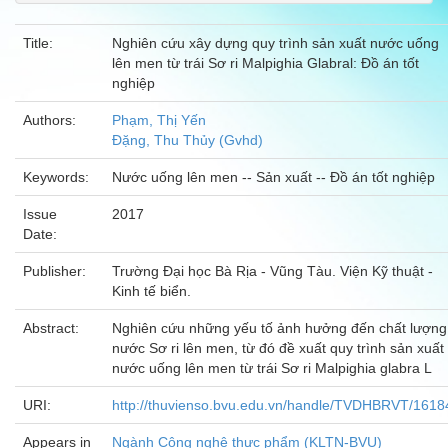
Title:
Nghiên cứu xây dựng quy trình sản xuất nước uống
lên men từ trái Sơ ri Malpighia Glabral: Đồ án tốt
nghiệp
Authors:
Phạm, Thị Yến
Đặng, Thu Thủy (Gvhd)
Keywords:
Nước uống lên men -- Sản xuất -- Đồ án tốt nghiệp
Issue
2017
Date:
Publisher:
Trường Đại học Bà Rịa - Vũng Tàu. Viện Kỹ thuật -
Kinh tế biển.
Abstract:
Nghiên cứu những yếu tố ảnh hưởng đến chất lượng
nước Sơ ri lên men, từ đó đề xuất quy trình sản xuất
nước uống lên men từ trái Sơ ri Malpighia glabra L
URI:
http://thuvienso.bvu.edu.vn/handle/TVDHBRVT/1618
Appears in
Ngành Công nghệ thực phẩm (KLTN-BVU)