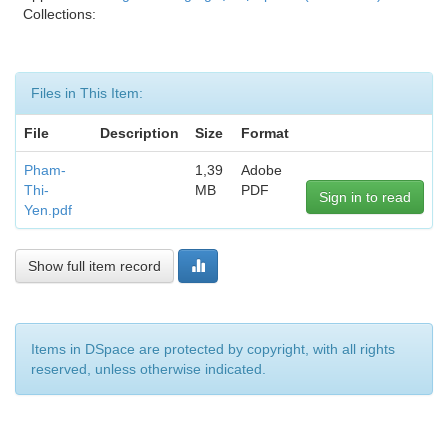
Collections:
Files in This Item:
File
Description
Size
Format
Pham-
1,39
Adobe
Thi-
MB
PDF
Sign in to read
Yen.pdf
Show full item record
Items in DSpace are protected by copyright, with all rights
reserved, unless otherwise indicated.