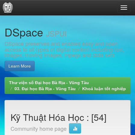
Skip
DSpace
navigation
JSPUI
DSpace preserves and enables easy and open
access to all types of digital content including text,
images, moving images, mpegs and data sets
Learn More
Thư viện số Đại học Bà Rịa - Vũng Tàu
03. Đại học Bà Rịa - Vũng Tàu
Khoá luận tốt nghiệp
Kỹ Thuật Hóa Học : [54]
Community home page