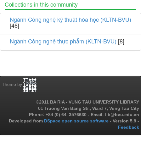
Collections in this community
Ngành Công nghệ kỹ thuật hóa học (KLTN-BVU)
[46]
Ngành Công nghệ thực phẩm (KLTN-BVU)
[8]
Theme by
©2011 BA RIA - VUNG TAU UNIVERSITY LIBRARY
01 Truong Van Bang Str., Ward 7, Vung Tau City
Phone: +84 (0) 64. 3576630 - Email: lib@bvu.edu.vn
Developed from
DSpace open source software
- Version 5.9 -
Feedback