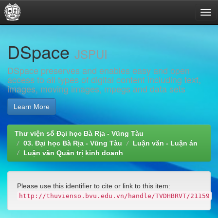
Skip
DSpace
navigation
JSPUI
DSpace preserves and enables easy and open
access to all types of digital content including text,
images, moving images, mpegs and data sets
Learn More
Thư viện số Đại học Bà Rịa - Vũng Tàu
03. Đại học Bà Rịa - Vũng Tàu
Luận văn - Luận án
Luận văn Quản trị kinh doanh
Please use this identifier to cite or link to this item:
http://thuvienso.bvu.edu.vn/handle/TVDHBRVT/21159