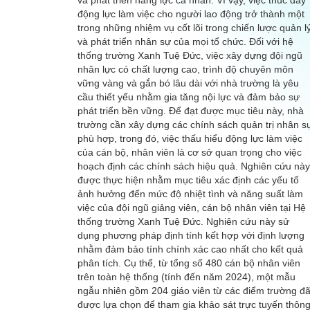
và phát triển năng lực cá nhân. Vì vậy, việc thúc đẩy
động lực làm việc cho người lao động trở thành một
trong những nhiệm vụ cốt lõi trong chiến lược quản l
và phát triển nhân sự của mọi tổ chức. Đối với hệ
thống trường Xanh Tuệ Đức, việc xây dựng đội ngũ
nhân lực có chất lượng cao, trình độ chuyên môn
vững vàng và gắn bó lâu dài với nhà trường là yêu
cầu thiết yếu nhằm gia tăng nội lực và đảm bảo sự
phát triển bền vững. Để đạt được mục tiêu này, nhà
trường cần xây dựng các chính sách quản trị nhân s
phù hợp, trong đó, việc thấu hiểu động lực làm việc
của cán bộ, nhân viên là cơ sở quan trọng cho việc
hoạch định các chính sách hiệu quả. Nghiên cứu này
được thực hiện nhằm mục tiêu xác định các yếu tố
ảnh hưởng đến mức độ nhiệt tình và năng suất làm
việc của đội ngũ giảng viên, cán bộ nhân viên tại Hệ
thống trường Xanh Tuệ Đức. Nghiên cứu này sử
dụng phương pháp định tính kết hợp với định lượng
nhằm đảm bảo tính chính xác cao nhất cho kết quả
phân tích. Cụ thể, từ tổng số 480 cán bộ nhân viên
trên toàn hệ thống (tính đến năm 2024), một mẫu
ngẫu nhiên gồm 204 giáo viên từ các điểm trường đ
được lựa chọn để tham gia khảo sát trực tuyến thôn