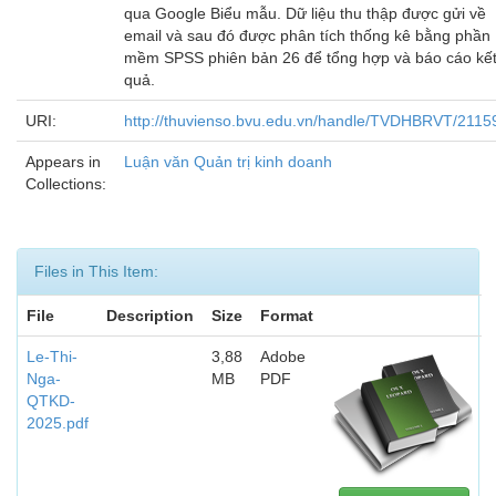
qua Google Biểu mẫu. Dữ liệu thu thập được gửi về
email và sau đó được phân tích thống kê bằng phần
mềm SPSS phiên bản 26 để tổng hợp và báo cáo kế
quả.
URI:
http://thuvienso.bvu.edu.vn/handle/TVDHBRVT/2115
Appears in
Luận văn Quản trị kinh doanh
Collections:
Files in This Item:
File
Description
Size
Format
Le-Thi-
3,88
Adobe
Nga-
MB
PDF
QTKD-
2025.pdf