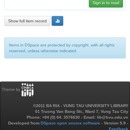
Sign in to read
Show full item record
Items in DSpace are protected by copyright, with all rights
reserved, unless otherwise indicated.
Theme by
©2011 BA RIA - VUNG TAU UNIVERSITY LIBRARY
01 Truong Van Bang Str., Ward 7, Vung Tau City
Phone: +84 (0) 64. 3576630 - Email: lib@bvu.edu.vn
Developed from
DSpace open source software
- Version 5.9 -
Feedback