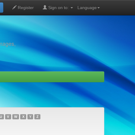
Register
Sign on to:
Language
images,
U
V
W
X
Y
Z