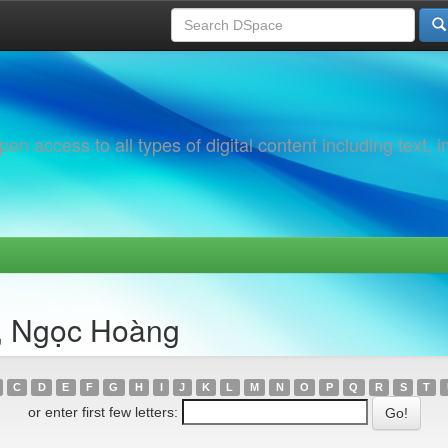
 access to all types of digital content including text, 
, Ngọc Hoàng
C
D
E
F
G
H
I
J
K
L
M
N
O
P
Q
R
S
T
or enter first few letters: