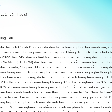
ọc
 Luận văn thạc sĩ
Vũng Tàu
 khi đại dịch Covid-19 qua đi đã duy trì xu hướng phục hồi mạnh mẽ,
rưởng cao. Thương mại điện tử tiếp tục khẳng định vị trí then chốt cho
 2022. Với 74% dân số Việt Nam sử dụng Internet, tương đương 59.000
ồ Chí Minh (TP. HCM) đặc biệt ưa chuộng mua sắm xuyên biên giới th
như Lazada, Shopee, Tiki đã phát triển mạnh, người mua vẫn hướng đế
 sàn trong nước. Đi cùng sự phát triển vượt bậc của công nghệ thông ti
 nhạy bén với xu hướng, đã trở thành nhóm khách hàng tiềm năng. T
m 29% thị phần và mỗi năm tăng khoảng 37%. Đề tài nghiên cứu “Các y
. HCM khi mua sắm hàng hóa ngoài lãnh thổ” nhằm khảo sát các yếu 
hiến lược cạnh tranh cho các sàn thương mại điện tử Việt Nam. Nghiên
g tin từ các đơn vị nghiên cứu thương mại điện tử trong giai đoạn 20
à tổng hợp nhằm phân tích mức độ ảnh hưởng của các yếu tố, đánh giá
n Z. Mục tiêu nghiên cứu nhằm xác định và phân tích các yếu tố ảnh 