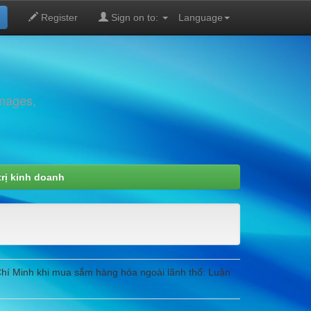
Register
Sign on to:
Language
images,
rị kinh doanh
Chí Minh khi mua sắm hàng hóa ngoài lãnh thổ: Luận