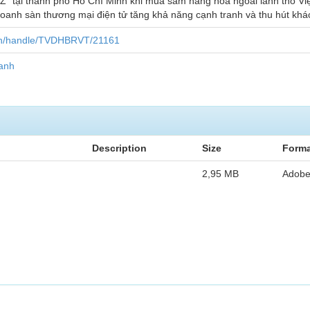
Z” tại thành phố Hồ Chí Minh khi mua sắm hàng hoá ngoài lãnh thổ Vi
oanh sàn thương mại điện tử tăng khả năng cạnh tranh và thu hút khá
.vn/handle/TVDHBRVT/21161
oanh
Description
Size
Forma
2,95 MB
Adob