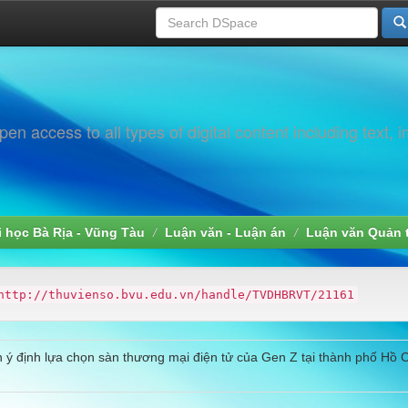
 access to all types of digital content including text, 
i học Bà Rịa - Vũng Tàu
Luận văn - Luận án
Luận văn Quản t
http://thuvienso.bvu.edu.vn/handle/TVDHBRVT/21161
 ý định lựa chọn sàn thương mại điện tử của Gen Z tại thành phố Hồ 