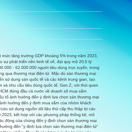
 với mức tăng trưởng GDP khoảng 5% trong năm 2023,
 sự phát triển nền kinh tế số, đạt quy mô 20,5 tỷ
.000 - 62.000.000 người tiêu dùng trực tuyến, trong
ông qua thương mại điện tử. Mặc dù sàn thương mại
n sử dụng sàn quốc tế và các kênh trung gian, tạo
n và nhu cầu tiêu dùng quốc tế, Gen Z, với thói quen
P. HCM đứng đầu cả nước về doanh số mua sắm
ếu tố ảnh hưởng đến ý định lựa chọn sàn thương mại
tố ảnh hưởng đến ý định mua sắm của nhóm khách
“cứu sử dụng nguồn dữ liệu thứ cấp thu thập từ các
19-2023, kết hợp với các phương pháp thống kê, mô
 tác động của chúng đến ý định chọn sàn thương mại
hưởng đến “ý định lựa chọn sàn thương mại điện tử”