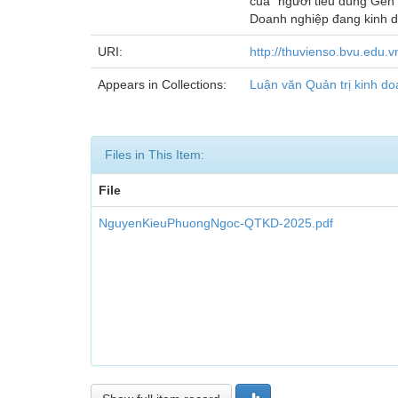
của “người tiêu dùng Gen 
Doanh nghiệp đang kinh d
URI:
http://thuvienso.bvu.edu
Appears in Collections:
Luận văn Quản trị kinh d
Files in This Item:
File
NguyenKieuPhuongNgoc-QTKD-2025.pdf