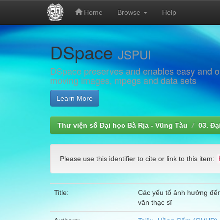
Home
Browse
Help
Skip
DSpace
navigation
JSPUI
DSpace preserves and enables easy and open
moving images, mpegs and data sets
Learn More
Thư viện số Đại học Bà Rịa - Vũng Tàu
03. Đạ
Please use this identifier to cite or link to this item:
Title:
Các yếu tố ảnh hưởng đến
văn thạc sĩ