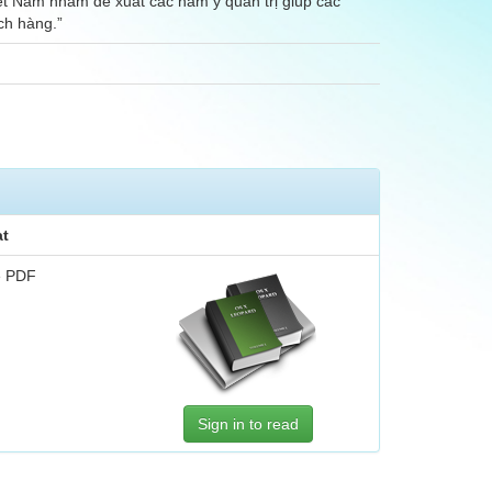
ệt Nam nhằm đề xuất các hàm ý quản trị giúp các
ch hàng.”
t
e PDF
Sign in to read