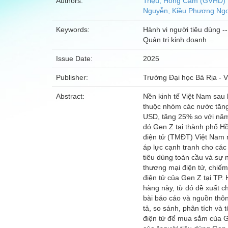
Authors:
Triệu, Hồng Cẩm (GVHD)
Nguyễn, Kiều Phương Ng
Keywords:
Hành vi người tiêu dùng --
Quản trị kinh doanh
Issue Date:
2025
Publisher:
Trường Đại học Bà Rịa - 
Abstract:
Nền kinh tế Việt Nam sau
thuộc nhóm các nước tăng t
USD, tăng 25% so với năm
đó Gen Z tại thành phố H
điện tử (TMĐT) Việt Nam 
áp lực cạnh tranh cho các
tiêu dùng toàn cầu và sự
thương mại điện tử, chiế
điện tử của Gen Z tại TP
hàng này, từ đó đề xuất c
bài báo cáo và nguồn thôn
tả, so sánh, phân tích v
điện tử để mua sắm của Ge