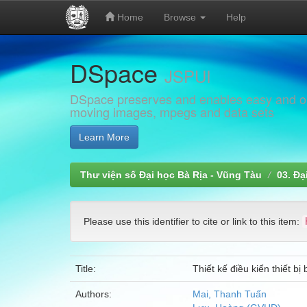
Home
Browse
Help
Skip
DSpace
navigation
JSPUI
DSpace preserves and enables easy and open
moving images, mpegs and data sets
Learn More
Thư viện số Đại học Bà Rịa - Vũng Tàu
03. Đạ
Please use this identifier to cite or link to this item:
Title:
Thiết kế điều kiển thiết b
Authors:
Mai, Thanh Tuấn