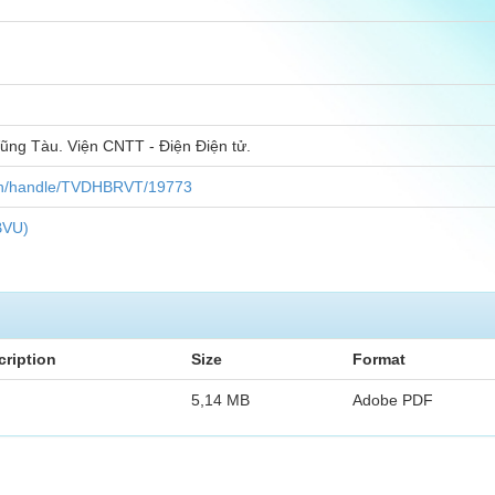
ũng Tàu. Viện CNTT - Điện Điện tử.
u.vn/handle/TVDHBRVT/19773
BVU)
cription
Size
Format
5,14 MB
Adobe PDF