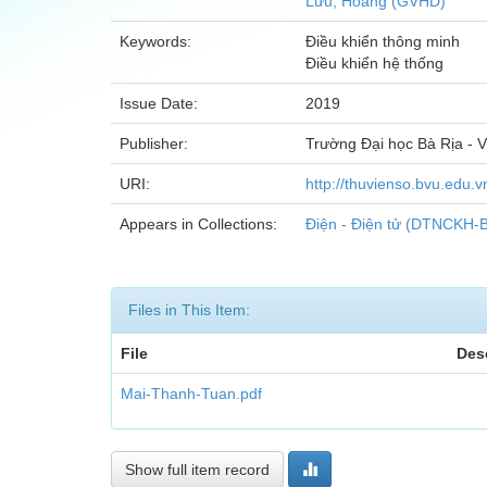
Lưu, Hoàng (GVHD)
Keywords:
Điều khiển thông minh
Điều khiển hệ thống
Issue Date:
2019
Publisher:
Trường Đại học Bà Rịa - V
URI:
http://thuvienso.bvu.ed
Appears in Collections:
Điện - Điện tử (DTNCKH-
Files in This Item:
File
Des
Mai-Thanh-Tuan.pdf
Show full item record