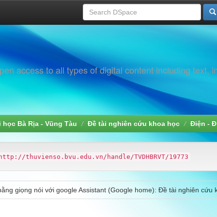
 access to all types of digital content including text, 
i học Bà Rịa - Vũng Tàu
Đề tài nghiên cứu khoa học
Điện - 
http://thuvienso.bvu.edu.vn/handle/TVDHBRVT/19773
ị bằng giọng nói với google Assistant (Google home): Đề tài nghiên cứu