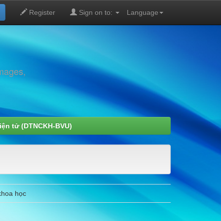
Register
Sign on to:
Language
images,
Điện tử (DTNCKH-BVU)
 khoa học