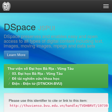
Skip
DSpace
navigation
JSPUI
DSpace preserves and enables easy and open
access to all types of digital content including text,
images, moving images, mpegs and data sets
Learn More
Thư viện số Đại học Bà Rịa - Vũng Tàu
03. Đại học Bà Rịa - Vũng Tàu
Đề tài nghiên cứu khoa học
Điện - Điện tử (DTNCKH-BVU)
Please use this identifier to cite or link to this item:
http://thuvienso.bvu.edu.vn/handle/TVDHBRVT/19739