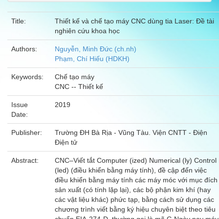
Title:
Thiết kế và chế tạo máy CNC dùng tia Laser: Đề tài
nghiên cứu khoa học
Authors:
Nguyễn, Minh Đức (ch.nh)
Phạm, Chí Hiếu (HDKH)
Keywords:
Chế tạo máy
CNC -- Thiết kế
Issue
2019
Date:
Publisher:
Trường ĐH Bà Rịa - Vũng Tàu. Viện CNTT - Điện
Điện tử
Abstract:
CNC–Viết tắt Computer (ized) Numerical (ly) Control
(led) (điều khiển bằng máy tính), đề cập đến việc
điều khiển bằng máy tính các máy móc với mục đích
sản xuất (có tính lặp lại), các bộ phận kim khí (hay
các vật liệu khác) phức tạp, bằng cách sử dụng các
chương trình viết bằng ký hiệu chuyên biệt theo tiêu