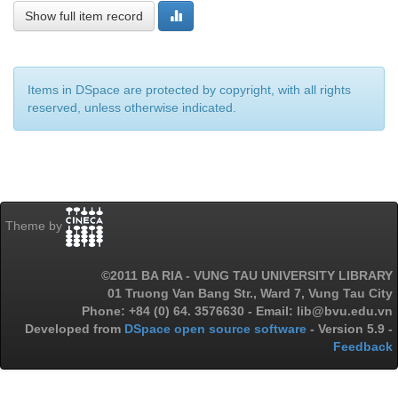
Show full item record
Items in DSpace are protected by copyright, with all rights
reserved, unless otherwise indicated.
Theme by
©2011 BA RIA - VUNG TAU UNIVERSITY LIBRARY
01 Truong Van Bang Str., Ward 7, Vung Tau City
Phone: +84 (0) 64. 3576630 - Email: lib@bvu.edu.vn
Developed from
DSpace open source software
- Version 5.9 -
Feedback