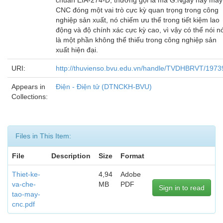
chuẩn EIA-274-D, thường gọi là mã G.Ngày nay máy
CNC đóng một vai trò cực kỳ quan trọng trong công
nghiệp sản xuất, nó chiếm ưu thế trong tiết kiệm lao
động và độ chính xác cực kỳ cao, vì vậy có thể nói n
là một phần không thể thiếu trong công nghiệp sản
xuất hiện đại.
URI:
http://thuvienso.bvu.edu.vn/handle/TVDHBRVT/1973
Appears in
Điện - Điện tử (DTNCKH-BVU)
Collections:
Files in This Item:
File
Description
Size
Format
Thiet-ke-
4,94
Adobe
va-che-
MB
PDF
Sign in to read
tao-may-
cnc.pdf