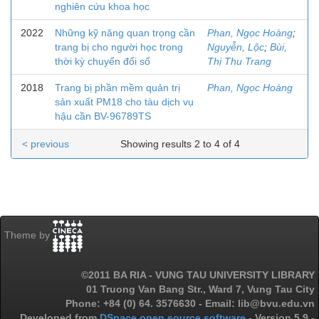
nghiên cứu khoa học
2022
Những kỹ năng quan trọng cần
Phan, Ngọc Hoàng
;
trang bị cho người học trong
Nguyễn, Lộc
;
Bùi,
thời kỳ chuyển đổi số
Thị Thu Trang
2018
Trang bị phần mềm quản trị
Phan, Ngọc Hoàng
sản xuất PM18 cho tàu dịch vụ
hậu cần BV-96789TS
< previous
Showing results 2 to 4 of 4
Theme by
©2011 BA RIA - VUNG TAU UNIVERSITY LIBRARY
01 Truong Van Bang Str., Ward 7, Vung Tau City
Phone: +84 (0) 64. 3576630 - Email: lib@bvu.edu.vn
Developed from
DSpace open source software
- Version 5.9 -