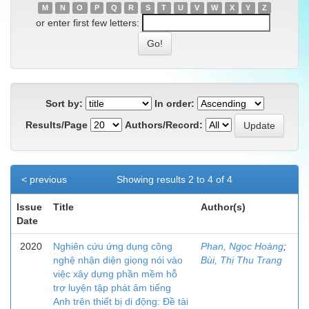
M
N
O
P
Q
R
S
T
U
V
W
X
Y
Z
or enter first few letters:
Sort by:
In order:
Results/Page
Authors/Record:
< previous
Showing results 2 to 4 of 4
Issue
Title
Author(s)
Date
2020
Nghiên cứu ứng dụng công
Phan, Ngọc Hoàng
;
nghệ nhận diện giọng nói vào
Bùi, Thị Thu Trang
việc xây dựng phần mềm hỗ
trợ luyện tập phát âm tiếng
Anh trên thiết bị di động: Đề tài