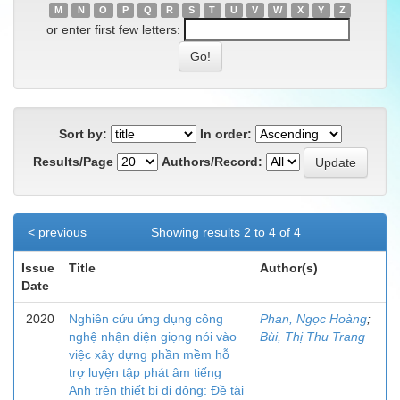
M
N
O
P
Q
R
S
T
U
V
W
X
Y
Z
or enter first few letters:
Sort by:
In order:
Results/Page
Authors/Record:
< previous
Showing results 2 to 4 of 4
Issue
Title
Author(s)
Date
2020
Nghiên cứu ứng dụng công
Phan, Ngọc Hoàng
;
nghệ nhận diện giọng nói vào
Bùi, Thị Thu Trang
việc xây dựng phần mềm hỗ
trợ luyện tập phát âm tiếng
Anh trên thiết bị di động: Đề tài