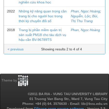
nghiên cứu khoa học
2022
Những kỹ năng quan trọng cần
Phan, Ngọc Hoàng
;
trang bị cho người học trong
Nguyễn, Lộc
;
Bùi,
thời kỳ chuyển đổi số
Thị Thu Trang
2018
Trang bị phần mềm quản trị
Phan, Ngọc Hoàng
sản xuất PM18 cho tàu dịch vụ
hậu cần BV-96789TS
< previous
Showing results 2 to 4 of 4
Theme by
©2011 BA RIA - VUNG TAU UNIVERSITY LIBRARY
01 Truong Van Bang Str., Ward 7, Vung Tau City
Phone: +84 (0) 64. 3576630 - Email: lib@bvu.edu.vn
Developed from
DSpace open source software
- Version 5.9 -