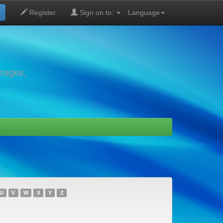
Register
Sign on to:
Language
images,
U
V
W
X
Y
Z