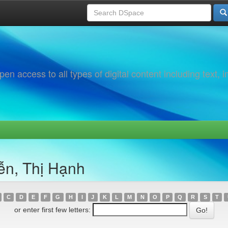
 access to all types of digital content including text, 
ễn, Thị Hạnh
C
D
E
F
G
H
I
J
K
L
M
N
O
P
Q
R
S
T
or enter first few letters: