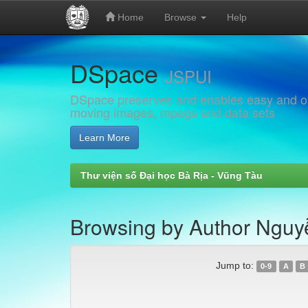
Home
Browse
Help
Skip
DSpace
navigation
JSPUI
DSpace preserves and enables easy and open
moving images, mpegs and data sets
Learn More
Thư viện số Đại học Bà Rịa - Vũng Tàu
Browsing by Author Nguy
Jump to:
0-9
A
B