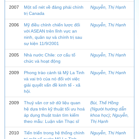
2007
Một số nét về đảng phái chính
Nguyễn, Thị Hạnh
trị Canada
2006
Mỹ điều chỉnh chiến lược đối
Nguyễn, Thị Hạnh
với ASEAN trên lĩnh vực an
ninh, quân sự và chính trị sau
sự kiện 11/9/2001
2005
Nhà nước Chile: cơ cấu tổ
Nguyễn, Thị Hạnh
chức và hoạt động
2009
Phong trào cánh tả Mỹ La Tinh
Nguyễn, Thị Hạnh
và vai trò của nó đối với việc
giải quyết vấn đề kinh tế - xã
hội.
2009
Thuỷ vân cơ sở dữ liệu quan
Bùi, Thế Hồng
hệ dựa trên kỹ thuật tối ưu hoá
(Người hướng dẫn
áp dụng thuật toán tìm kiếm
khoa học)
;
Nguyễn,
theo mẫu: Luận văn Thạc sĩ
Thị Hạnh
2010
Tiến triển trong hệ thống chính
Nguyễn, Thị Hạnh