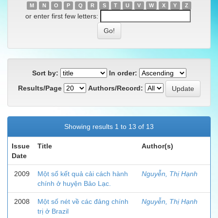
M
N
O
P
Q
R
S
T
U
V
W
X
Y
Z
or enter first few letters:
Sort by:
In order:
Results/Page
Authors/Record:
Showing results 1 to 13 of 13
Issue
Title
Author(s)
Date
2009
Một số kết quả cải cách hành
Nguyễn, Thị Hạnh
chính ở huyện Bảo Lạc.
2008
Một số nét về các đảng chính
Nguyễn, Thị Hạnh
trị ở Brazil