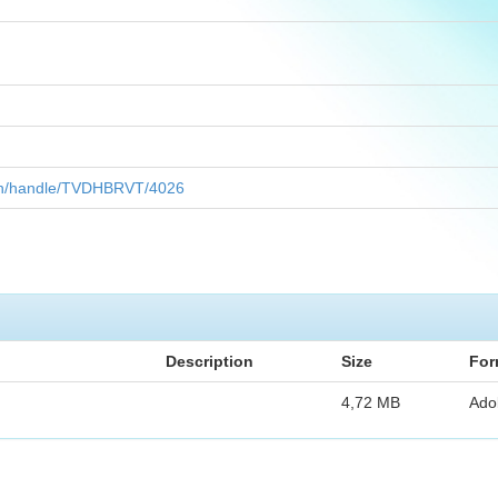
.vn/handle/TVDHBRVT/4026
Description
Size
For
4,72 MB
Ado