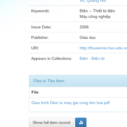
Vũ, Quang Hồi
Keywords:
Điện -- Thiết bị điện
Máy công nghiệp
Issue Date:
2006
Publisher:
Giáo dục
URI:
http://thuvienso.bvu.edu
Appears in Collections:
Điện - Điện tử
Files in This Item:
File
Giao trinh Dien tu may gia cong kim loai.pdf
Show full item record