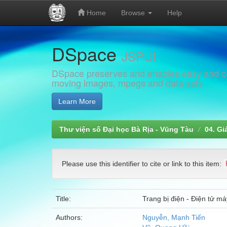
Home
Browse
Help
Skip
DSpace
navigation
JSPUI
DSpace preserves and enables easy and open
moving images, mpegs and data sets
Learn More
Thư viện số Đại học Bà Rịa - Vũng Tàu
04. Gi
Please use this identifier to cite or link to this item:
Title:
Trang bị điện - Điện tử má
Authors:
Nguyễn, Mạnh Tiến