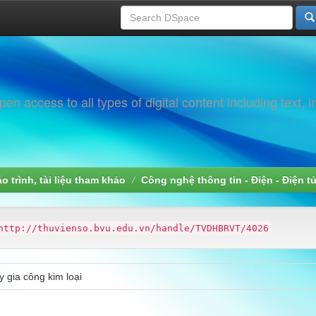
 access to all types of digital content including text, 
áo trình, tài liệu tham khảo
Công nghệ thông tin - Điện - Điện t
http://thuvienso.bvu.edu.vn/handle/TVDHBRVT/4026
y gia công kim loại