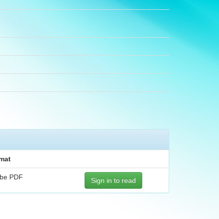
mat
be PDF
Sign in to read