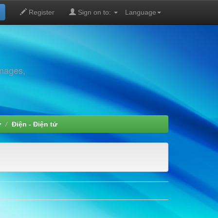
Register
Sign on to:
Language
images,
ử
Điện - Điện tử