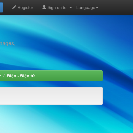
Register
Sign on to:
Language
images,
ử
Điện - Điện tử