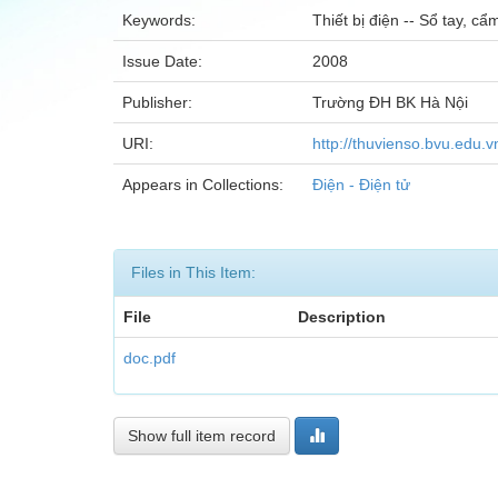
Keywords:
Thiết bị điện -- Sổ tay, cẩ
Issue Date:
2008
Publisher:
Trường ĐH BK Hà Nội
URI:
http://thuvienso.bvu.edu
Appears in Collections:
Điện - Điện tử
Files in This Item:
File
Description
doc.pdf
Show full item record