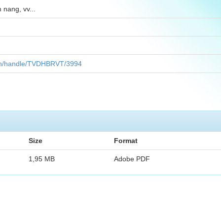
m nang, vv...
.vn/handle/TVDHBRVT/3994
Size
Format
1,95 MB
Adobe PDF