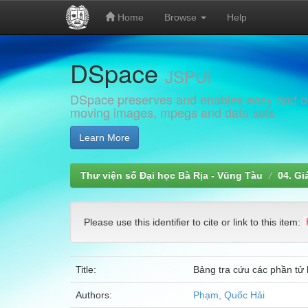
Home
Browse
Help
Skip
DSpace
navigation
JSPUI
DSpace preserves and enables easy and open
moving images, mpegs and data sets
Learn More
Thư viện số Đại học Bà Rịa - Vũng Tàu
04. Gi
Please use this identifier to cite or link to this item:
Title:
Bảng tra cứu các phần tử 
Authors:
Phạm, Quốc Hải