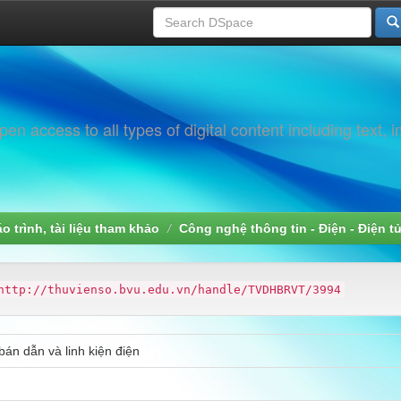
 access to all types of digital content including text, 
áo trình, tài liệu tham khảo
Công nghệ thông tin - Điện - Điện t
http://thuvienso.bvu.edu.vn/handle/TVDHBRVT/3994
bán dẫn và linh kiện điện