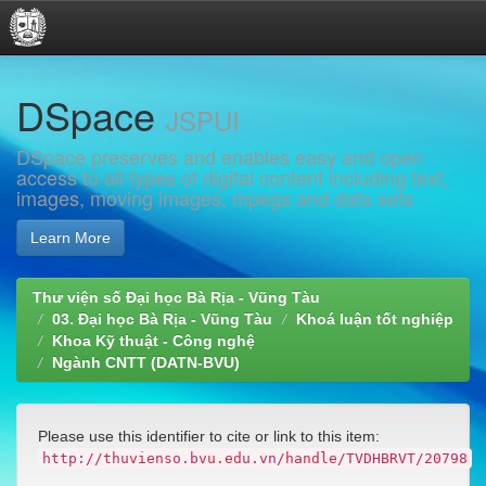
Skip
DSpace
navigation
JSPUI
DSpace preserves and enables easy and open
access to all types of digital content including text,
images, moving images, mpegs and data sets
Learn More
Thư viện số Đại học Bà Rịa - Vũng Tàu
03. Đại học Bà Rịa - Vũng Tàu
Khoá luận tốt nghiệp
Khoa Kỹ thuật - Công nghệ
Ngành CNTT (DATN-BVU)
Please use this identifier to cite or link to this item:
http://thuvienso.bvu.edu.vn/handle/TVDHBRVT/20798