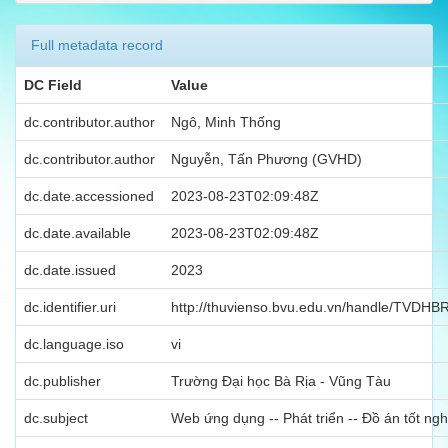
Full metadata record
DC Field
Value
dc.contributor.author
Ngô, Minh Thống
dc.contributor.author
Nguyễn, Tấn Phương (GVHD)
dc.date.accessioned
2023-08-23T02:09:48Z
dc.date.available
2023-08-23T02:09:48Z
dc.date.issued
2023
dc.identifier.uri
http://thuvienso.bvu.edu.vn/handle/TVDH
dc.language.iso
vi
dc.publisher
Trường Đại học Bà Rịa - Vũng Tàu
dc.subject
Web ứng dụng -- Phát triển -- Đồ án tốt ngh