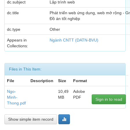
dc.subject
Lập trình web
dc.title
Phát triển web ứng dụng, web mở rộng - G
Đồ án tốt nghiệp
dc.type
Other
Appears in
Ngành CNTT (DATN-BVU)
Collections:
Files in This Item:
File
Description
Size
Format
Ngo-
10,49
Adobe
Minh-
MB
PDF
Sign in to read
Thong.pdf
Show simple item record