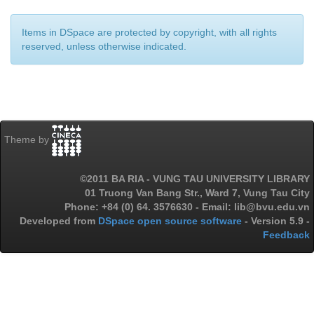
Items in DSpace are protected by copyright, with all rights
reserved, unless otherwise indicated.
Theme by
©2011 BA RIA - VUNG TAU UNIVERSITY LIBRARY
01 Truong Van Bang Str., Ward 7, Vung Tau City
Phone: +84 (0) 64. 3576630 - Email: lib@bvu.edu.vn
Developed from
DSpace open source software
- Version 5.9 -
Feedback