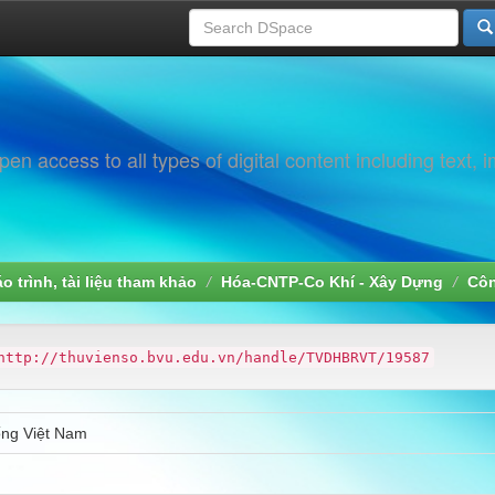
 access to all types of digital content including text, 
áo trình, tài liệu tham khảo
Hóa-CNTP-Co Khí - Xây Dựng
Côn
http://thuvienso.bvu.edu.vn/handle/TVDHBRVT/19587
ống Việt Nam