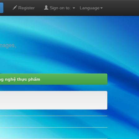
Register
Sign on to:
Language
images,
g nghệ thực phẩm