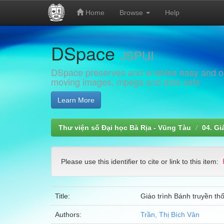
Home
Browse
Help
Skip
DSpace
navigation
JSPUI
DSpace preserves and enables easy and open
moving images, mpegs and data sets
Learn More
Thư viện số Đại học Bà Rịa - Vũng Tàu
04. Gi
Please use this identifier to cite or link to this item:
Title:
Giáo trình Bánh truyền th
Authors:
Trần, Thị Bích Vân