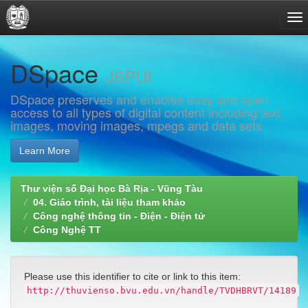
Skip
DSpace
navigation
JSPUI
DSpace preserves and enables easy and open
access to all types of digital content including text,
images, moving images, mpegs and data sets
Learn More
Thư viện số Đại học Bà Rịa - Vũng Tàu
04. Giáo trình, tài liệu tham khảo
Công nghệ thông tin - Điện - Điện tử
Công Nghệ TT
Please use this identifier to cite or link to this item:
http://thuvienso.bvu.edu.vn/handle/TVDHBRVT/14189