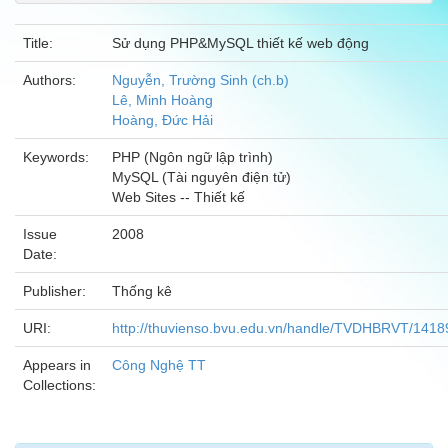
Title:
Sử dụng PHP&MySQL thiết kế web động
Authors:
Nguyễn, Trường Sinh (ch.b)
Lê, Minh Hoàng
Hoàng, Đức Hải
Keywords:
PHP (Ngôn ngữ lập trình)
MySQL (Tài nguyên điện tử)
Web Sites -- Thiết kế
Issue
2008
Date:
Publisher:
Thống kê
URI:
http://thuvienso.bvu.edu.vn/handle/TVDHBRVT/1418
Appears in
Công Nghệ TT
Collections: