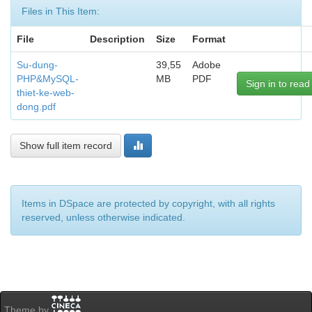
Files in This Item:
File
Description
Size
Format
Su-dung-
39,55
Adobe
PHP&MySQL-
MB
PDF
Sign in to read
thiet-ke-web-
dong.pdf
Show full item record
Items in DSpace are protected by copyright, with all rights
reserved, unless otherwise indicated.
Theme by