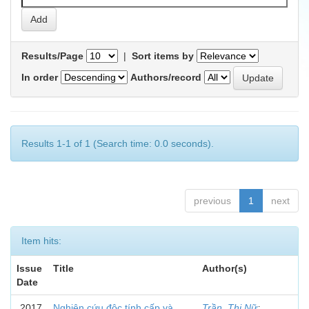
Results/Page
|
Sort items by
In order
Authors/record
Results 1-1 of 1 (Search time: 0.0 seconds).
previous
1
next
Item hits:
Issue
Title
Author(s)
Date
2017
Nghiên cứu độc tính cấp và
Trần, Thị Nữ
;