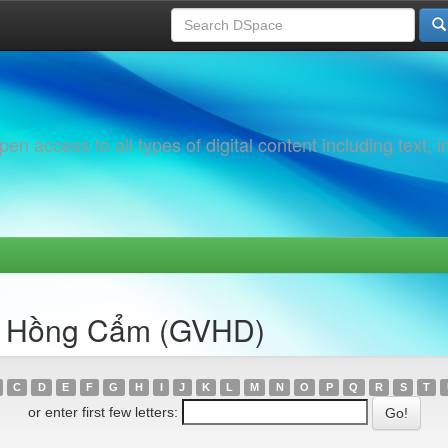
 access to all types of digital content including text, 
u, Hồng Cẩm (GVHD)
C
D
E
F
G
H
I
J
K
L
M
N
O
P
Q
R
S
T
or enter first few letters: