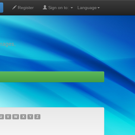
Register
Sign on to:
Language
images,
U
V
W
X
Y
Z