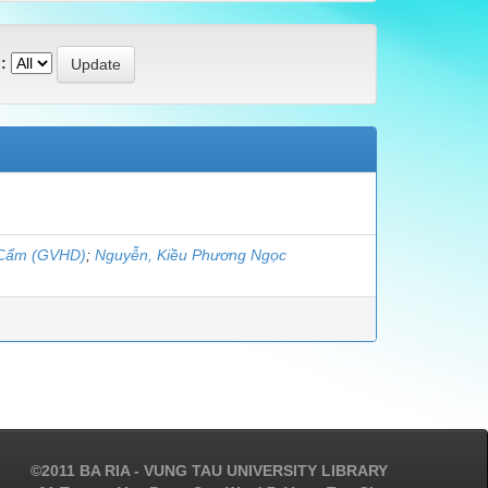
:
 Cẩm (GVHD)
;
Nguyễn, Kiều Phương Ngọc
©2011 BA RIA - VUNG TAU UNIVERSITY LIBRARY