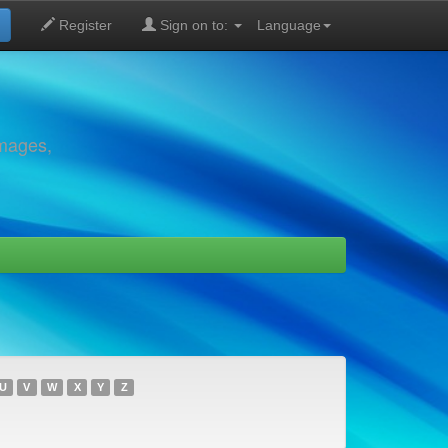
Register
Sign on to:
Language
images,
U
V
W
X
Y
Z