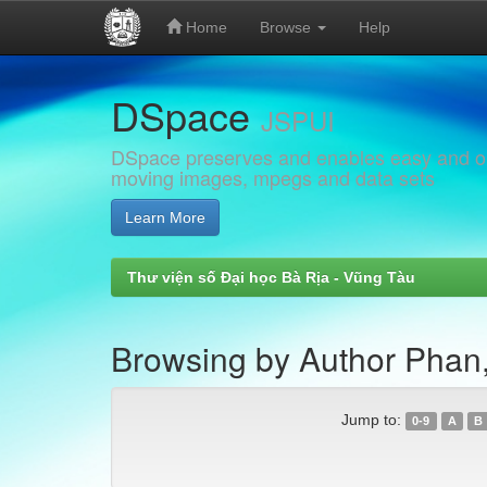
Home
Browse
Help
Skip
DSpace
navigation
JSPUI
DSpace preserves and enables easy and open
moving images, mpegs and data sets
Learn More
Thư viện số Đại học Bà Rịa - Vũng Tàu
Browsing by Author Pha
Jump to:
0-9
A
B