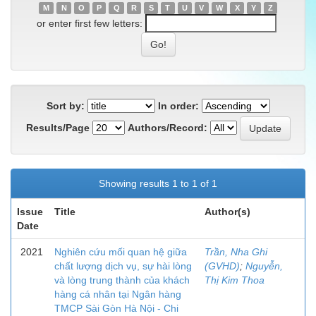
M
N
O
P
Q
R
S
T
U
V
W
X
Y
Z
or enter first few letters:
Sort by:
In order:
Results/Page
Authors/Record:
Showing results 1 to 1 of 1
Issue
Title
Author(s)
Date
2021
Nghiên cứu mối quan hệ giữa
Trần, Nha Ghi
chất lượng dịch vụ, sự hài lòng
(GVHD)
;
Nguyễn,
và lòng trung thành của khách
Thị Kim Thoa
hàng cá nhân tại Ngân hàng
TMCP Sài Gòn Hà Nội - Chi