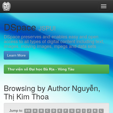
Skip
DSpace
navigation
JSPUI
DSpace preserves and enables easy and open
access to all types of digital content including text,
images, moving images, mpegs and data sets
Learn More
Thư viện số Đại học Bà Rịa - Vũng Tàu
Browsing by Author Nguyễn,
Thị Kim Thoa
Jump to:
0-9
A
B
C
D
E
F
G
H
I
J
K
L