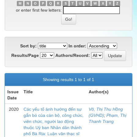
M
N
O
P
Q
R
S
T
U
V
W
X
Y
Z
or enter first few letters:
Sort by:
In order:
Results/Page
Authors/Record:
Showing results 1 to 1 of 1
Issue
Title
Author(s)
Date
2020
Các yếu tố ảnh hưởng đến sự
Võ, Thị Thu Hồng
gắn bó của cán bộ, công chức,
(GVHD)
;
Phạm, Thị
viên chức, người lao động
Thanh Trang
thuộc Uỷ ban Nhân dân thành
phố Bà Rịa: Luận văn thạc sĩ