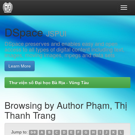
Skip
DSpace
navigation
JSPUI
DSpace preserves and enables easy and open
access to all types of digital content including text,
images, moving images, mpegs and data sets
Learn More
Thư viện số Đại học Bà Rịa - Vũng Tàu
Browsing by Author Phạm, Thị
Thanh Trang
Jump to:
0-9
A
B
C
D
E
F
G
H
I
J
K
L