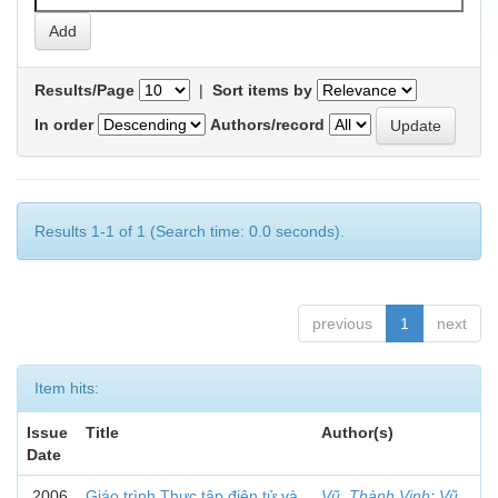
Results/Page
|
Sort items by
In order
Authors/record
Results 1-1 of 1 (Search time: 0.0 seconds).
previous
1
next
Item hits:
Issue
Title
Author(s)
Date
2006
Giáo trình Thực tập điện tử và
Vũ, Thành Vinh
;
Vũ,