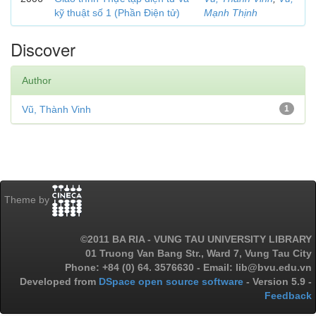
kỹ thuật số 1 (Phần Điện tử)
Mạnh Thịnh
Discover
Author
Vũ, Thành Vinh
1
Theme by
©2011 BA RIA - VUNG TAU UNIVERSITY LIBRARY
01 Truong Van Bang Str., Ward 7, Vung Tau City
Phone: +84 (0) 64. 3576630 - Email: lib@bvu.edu.vn
Developed from
DSpace open source software
- Version 5.9 -
Feedback