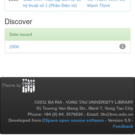
kỹ thuật số 1 (Phần Điện tử)
Mạnh Thịnh
Discover
Date issued
2006
1
Theme by
©2011 BA RIA - VUNG TAU UNIVERSITY LIBRARY
01 Truong Van Bang Str., Ward 7, Vung Tau City
Phone: +84 (0) 64. 3576630 - Email: lib@bvu.edu.vn
Developed from
DSpace open source software
- Version 5.9 -
Feedback