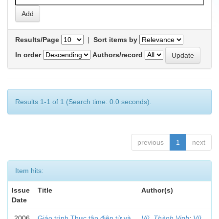
Results/Page
|
Sort items by
In order
Authors/record
Results 1-1 of 1 (Search time: 0.0 seconds).
previous
1
next
Item hits:
Issue
Title
Author(s)
Date
2006
Giáo trình Thực tập điện tử và
Vũ, Thành Vinh
;
Vũ,