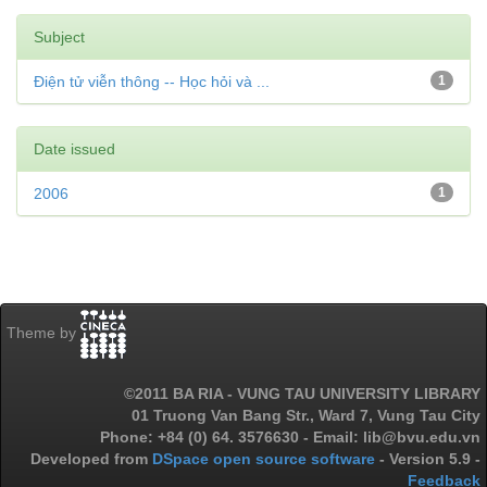
Subject
Điện tử viễn thông -- Học hỏi và ...
1
Date issued
2006
1
Theme by
©2011 BA RIA - VUNG TAU UNIVERSITY LIBRARY
01 Truong Van Bang Str., Ward 7, Vung Tau City
Phone: +84 (0) 64. 3576630 - Email: lib@bvu.edu.vn
Developed from
DSpace open source software
- Version 5.9 -
Feedback