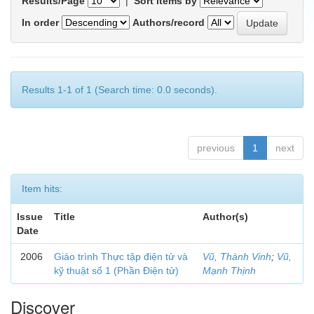
Results/Page
|
Sort items by
In order
Authors/record
Results 1-1 of 1 (Search time: 0.0 seconds).
previous
1
next
Item hits:
Issue
Title
Author(s)
Date
2006
Giáo trình Thực tập điện tử và
Vũ, Thành Vinh
;
Vũ,
kỹ thuật số 1 (Phần Điện tử)
Mạnh Thịnh
Discover