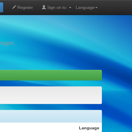
Register
Sign on to:
Language
images,
Language