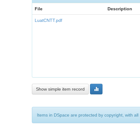
File
Description
LuatCNTT.pdf
Show simple item record
Items in DSpace are protected by copyright, with all 