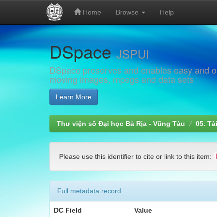
Home
Browse
Help
Skip
DSpace
navigation
JSPUI
DSpace preserves and enables easy and open
moving images, mpegs and data sets
Learn More
Thư viện số Đại học Bà Rịa - Vũng Tàu
05. Tà
Please use this identifier to cite or link to this item:
Full metadata record
DC Field
Value