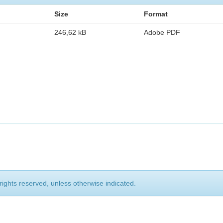
Size
Format
246,62 kB
Adobe PDF
rights reserved, unless otherwise indicated.