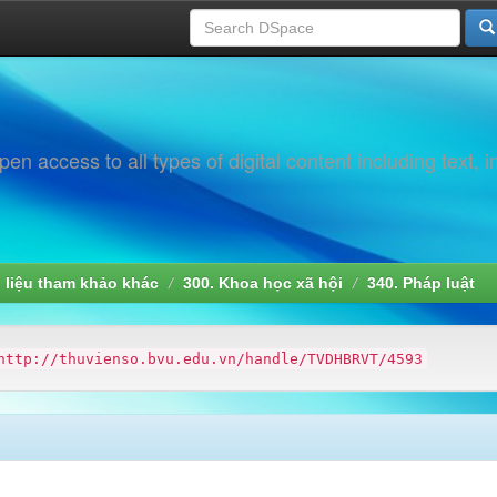
 access to all types of digital content including text, 
i liệu tham khảo khác
300. Khoa học xã hội
340. Pháp luật
http://thuvienso.bvu.edu.vn/handle/TVDHBRVT/4593