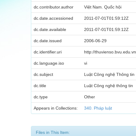
dc.contributor.author
Việt Nam. Quốc hội
dc.date.accessioned
2011-07-01T01:59:12Z
dc.date.available
2011-07-01T01:59:12Z
dc.date.issued
2006-06-29
dc.identifier.uri
http://thuvienso.bvu.edu
dc.language.iso
vi
dc.subject
Luật Công nghệ Thông tin 
dc.title
Luật Công nghệ thông tin
dc.type
Other
Appears in Collections:
340. Pháp luật
Files in This Item: