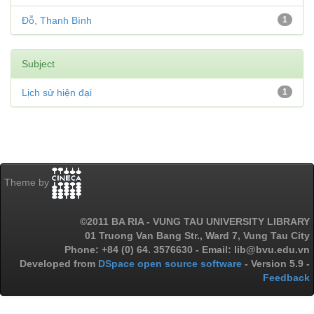
Đỗ, Thanh Bình
1
Subject
Lịch sử hiện đại
1
Theme by
©2011 BA RIA - VUNG TAU UNIVERSITY LIBRARY
01 Truong Van Bang Str., Ward 7, Vung Tau City
Phone: +84 (0) 64. 3576630 - Email: lib@bvu.edu.vn
Developed from
DSpace open source software
- Version 5.9 -
Feedback