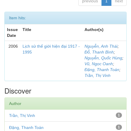
previous
1
next
Item hits:
Issue
Title
Author(s)
Date
2006
Lịch sử thế giới hiện đại 1917 -
Nguyễn, Anh Thái
;
1995
Đỗ, Thanh Bình
;
Nguyễn, Quốc Hùng
;
Vũ, Ngọc Oanh
;
Đặng, Thanh Toán
;
Trần, Thị Vinh
Discover
Author
Trần, Thị Vinh
1
Đặng, Thanh Toán
1