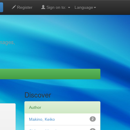
Register
Sign on to:
Language
images,
Discover
Author
Makino, Keiko
2