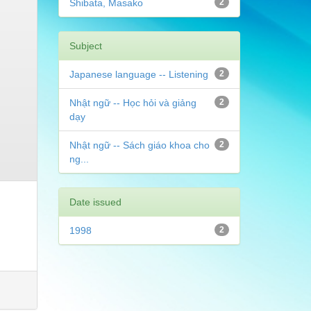
Shibata, Masako
2
Subject
Japanese language -- Listening
2
Nhật ngữ -- Học hỏi và giảng
2
dạy
Nhật ngữ -- Sách giáo khoa cho
2
ng...
Date issued
1998
2