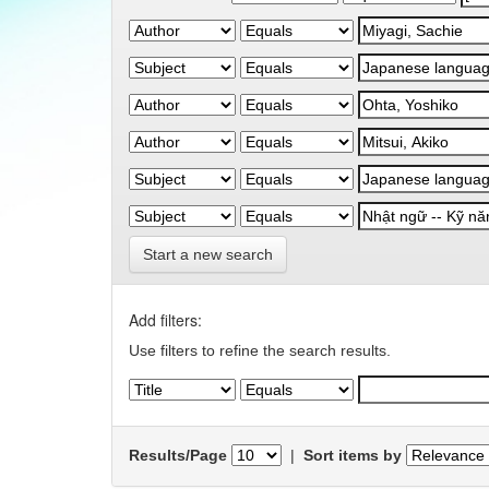
Start a new search
Add filters:
Use filters to refine the search results.
Results/Page
|
Sort items by