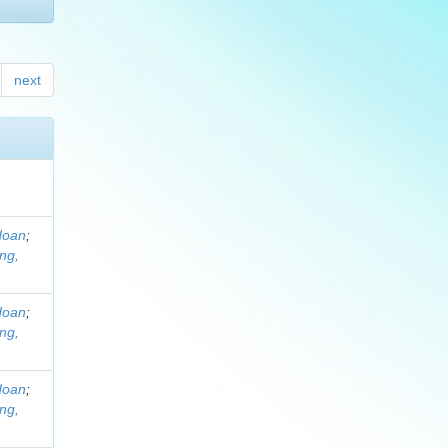
next
Hoan
;
ng,
Hoan
;
ng,
Hoan
;
ng,