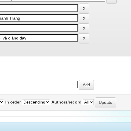
In order
Authors/record