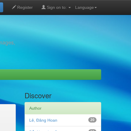
Register
Sign on to:
Language
images,
Discover
Author
Lê, Đăng Hoan
20