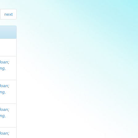
next
Hoan
;
ng,
Hoan
;
ng,
Hoan
;
ng,
Hoan
;