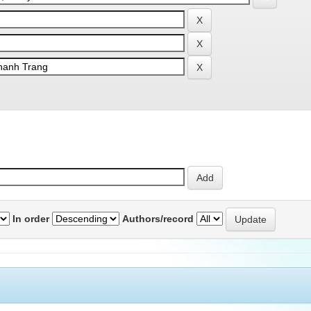
In order
Authors/record