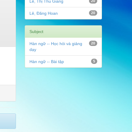
Lê, Thị Thu Giang
20
Lê, Đăng Hoan
20
Subject
Hàn ngữ -- Học hỏi và giảng
20
dạy
Hàn ngữ -- Bài tập
5