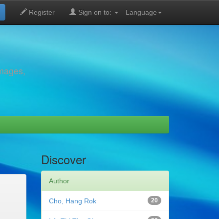
Register
Sign on to:
Language
images,
Discover
Author
Cho, Hang Rok
20