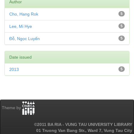
Author
Cho, Hang Rok
5
Lee, Mi Hye
5
Đỗ, Ngọc Luyến
5
Date issued
2013
5
Theme by
©2011 BA RIA - VUNG TAU UNIVERSITY LIBRARY
01 Truong Van Bang Str., Ward 7, Vung Tau City