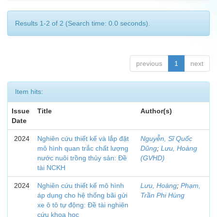
Results 1-2 of 2 (Search time: 0.0 seconds).
previous
1
next
Item hits:
Issue
Title
Author(s)
Date
2024
Nghiên cứu thiết kế và lắp đặt
Nguyễn, Sĩ Quốc
mô hình quan trắc chất lượng
Dũng
;
Lưu, Hoàng
nước nuôi trồng thủy sản: Đề
(GVHD)
tài NCKH
2024
Nghiên cứu thiết kế mô hình
Lưu, Hoàng
;
Phạm,
áp dụng cho hệ thống bãi gửi
Trần Phi Hùng
xe ô tô tự động: Đề tài nghiên
cứu khoa học