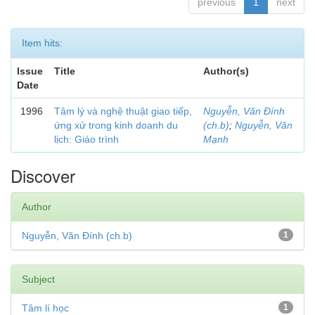
previous
1
next
Item hits:
Issue
Title
Author(s)
Date
1996
Tâm lý và nghệ thuật giao tiếp,
Nguyễn, Văn Đính
ứng xử trong kinh doanh du
(ch.b)
;
Nguyễn, Văn
lịch: Giáo trình
Mạnh
Discover
Author
Nguyễn, Văn Đính (ch.b)
1
Subject
Tâm lí học
1