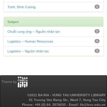
Trịnh, Đình Cường
1
Subject
Chuỗi cung ứng -- Nguồn nhân lực
1
Logistics -- Human Resources
1
Logistics -- Nguồn nhân lực
1
Theme by
©2011 BA RIA - VUNG TAU UNIVERSITY LIBRARY
01 Truong Van Bang Str., Ward 7, Vung Tau City
Phone: +84 (0) 64. 3576630 - Email: lib@bvu.edu.vn