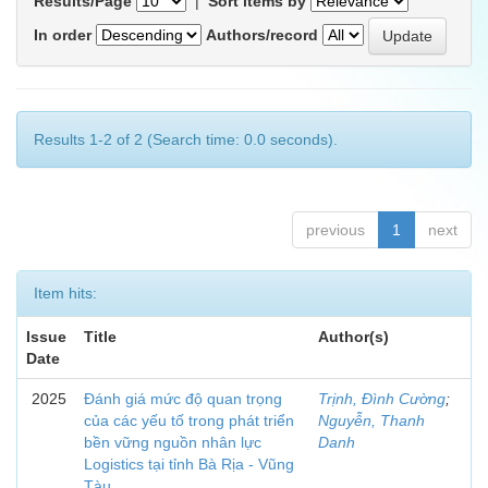
Results/Page
|
Sort items by
In order
Authors/record
Results 1-2 of 2 (Search time: 0.0 seconds).
previous
1
next
Item hits:
Issue
Title
Author(s)
Date
2025
Đánh giá mức độ quan trọng
Trịnh, Đình Cường
;
của các yếu tố trong phát triển
Nguyễn, Thanh
bền vững nguồn nhân lực
Danh
Logistics tại tỉnh Bà Rịa - Vũng
Tàu