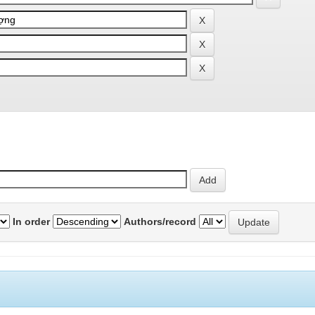
In order
Authors/record