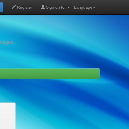
Register
Sign on to:
Language
images,