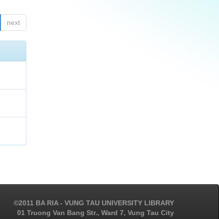
next
©2011 BA RIA - VUNG TAU UNIVERSITY LIBRARY
01 Truong Van Bang Str., Ward 7, Vung Tau City