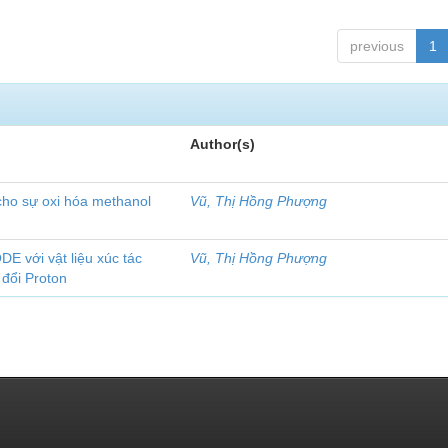
previous
1
Author(s)
cho sự oxi hóa methanol
Vũ, Thị Hồng Phượng
 với vật liệu xúc tác
Vũ, Thị Hồng Phượng
 đổi Proton