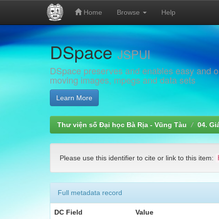
Home
Browse
Help
Skip
DSpace
navigation
JSPUI
DSpace preserves and enables easy and open
moving images, mpegs and data sets
Learn More
Thư viện số Đại học Bà Rịa - Vũng Tàu
04. Gi
Please use this identifier to cite or link to this item:
Full metadata record
DC Field
Value