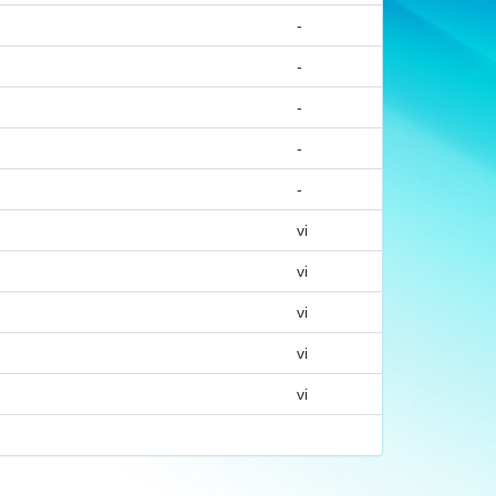
-
-
-
-
-
vi
vi
vi
vi
vi