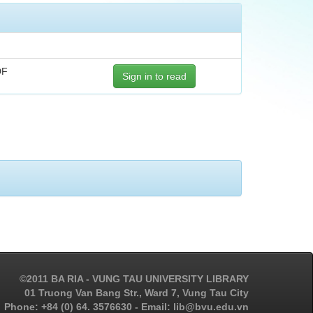
DF
Sign in to read
©2011 BA RIA - VUNG TAU UNIVERSITY LIBRARY
01 Truong Van Bang Str., Ward 7, Vung Tau City
Phone: +84 (0) 64. 3576630 - Email: lib@bvu.edu.vn