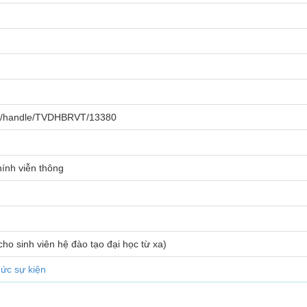
.vn/handle/TVDHBRVT/13380
ính viễn thông
cho sinh viên hệ đào tạo đại học từ xa)
hức sự kiện