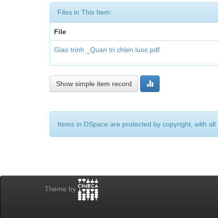
Files in This Item:
File
Giao trinh _Quan tri chien luoc.pdf
Show simple item record
Items in DSpace are protected by copyright, with all 
Theme by