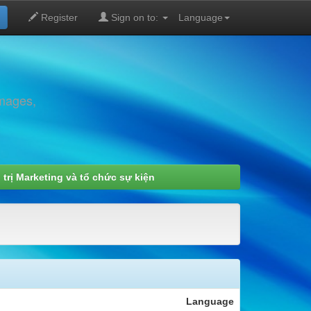
Register
Sign on to:
Language
images,
trị Marketing và tổ chức sự kiện
Language