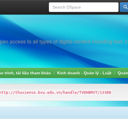
 access to all types of digital content including text, 
áo trình, tài liệu tham khảo
Kinh doanh - Quản lý - Luật
Quản 
http://thuvienso.bvu.edu.vn/handle/TVDHBRVT/13380