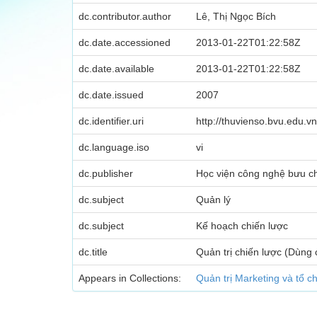
dc.contributor.author
Lê, Thị Ngọc Bích
dc.date.accessioned
2013-01-22T01:22:58Z
dc.date.available
2013-01-22T01:22:58Z
dc.date.issued
2007
dc.identifier.uri
http://thuvienso.bvu.edu
dc.language.iso
vi
dc.publisher
Học viện công nghệ bưu ch
dc.subject
Quản lý
dc.subject
Kế hoạch chiến lược
dc.title
Quản trị chiến lược (Dùng 
Appears in Collections:
Quản trị Marketing và tổ c