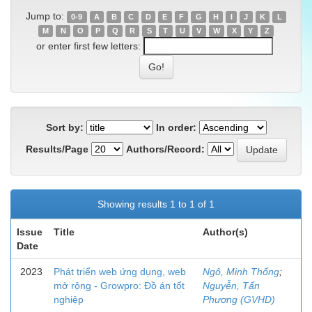
Jump to:
0-9
A
B
C
D
E
F
G
H
I
J
K
L
M
N
O
P
Q
R
S
T
U
V
W
X
Y
Z
or enter first few letters:
Sort by:
In order:
Results/Page
Authors/Record:
Showing results 1 to 1 of 1
Issue
Title
Author(s)
Date
2023
Phát triển web ứng dụng, web
Ngô, Minh Thống
;
mở rộng - Growpro: Đồ án tốt
Nguyễn, Tấn
nghiệp
Phương (GVHD)