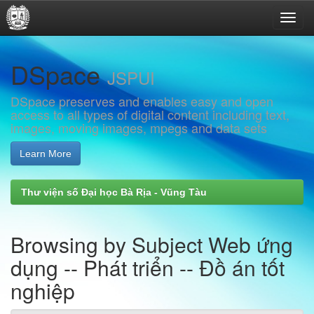
Skip
DSpace
navigation
JSPUI
DSpace preserves and enables easy and open
access to all types of digital content including text,
images, moving images, mpegs and data sets
Learn More
Thư viện số Đại học Bà Rịa - Vũng Tàu
Browsing by Subject Web ứng
dụng -- Phát triển -- Đồ án tốt
nghiệp