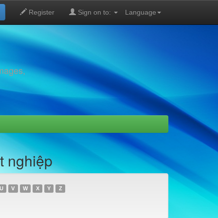
Register
Sign on to:
Language
images,
t nghiệp
U
V
W
X
Y
Z