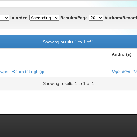
In order:
Results/Page
Authors/Record
Showing results 1 to 1 of 1
Author(s)
wpro: Đồ án tốt nghiệp
Ngô, Minh T
Showing results 1 to 1 of 1