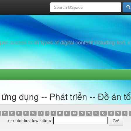
 access to all types of digital content including text, 
ng dụng -- Phát triển -- Đồ án tố
C
D
E
F
G
H
I
J
K
L
M
N
O
P
Q
R
S
T
or enter first few letters: