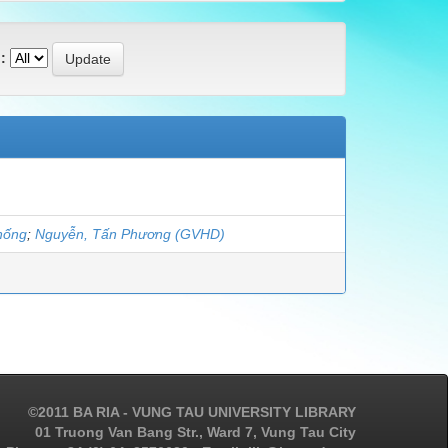
:
hống
;
Nguyễn, Tấn Phương (GVHD)
©2011 BA RIA - VUNG TAU UNIVERSITY LIBRARY
01 Truong Van Bang Str., Ward 7, Vung Tau City