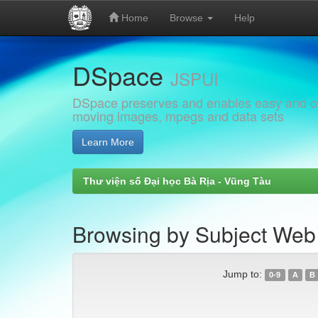
Home
Browse
Help
Skip
DSpace
navigation
JSPUI
DSpace preserves and enables easy and open
moving images, mpegs and data sets
Learn More
Thư viện số Đại học Bà Rịa - Vũng Tàu
Browsing by Subject Web ứ
Jump to:
0-9
A
B