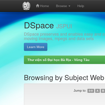
Home
Browse
Help
Skip
DSpace
navigation
JSPUI
DSpace preserves and enables easy and open
moving images, mpegs and data sets
Learn More
Thư viện số Đại học Bà Rịa - Vũng Tàu
Browsing by Subject Web ứ
Jump to:
0-9
A
B