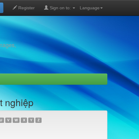
Register
Sign on to:
Language
images,
t nghiệp
U
V
W
X
Y
Z