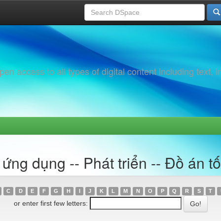
 access to all types of digital content including text, 
ng dụng -- Phát triển -- Đồ án tố
C
D
E
F
G
H
I
J
K
L
M
N
O
P
Q
R
S
T
or enter first few letters: