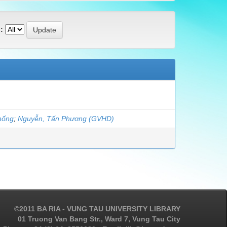
:
hống
;
Nguyễn, Tấn Phương (GVHD)
©2011 BA RIA - VUNG TAU UNIVERSITY LIBRARY
01 Truong Van Bang Str., Ward 7, Vung Tau City