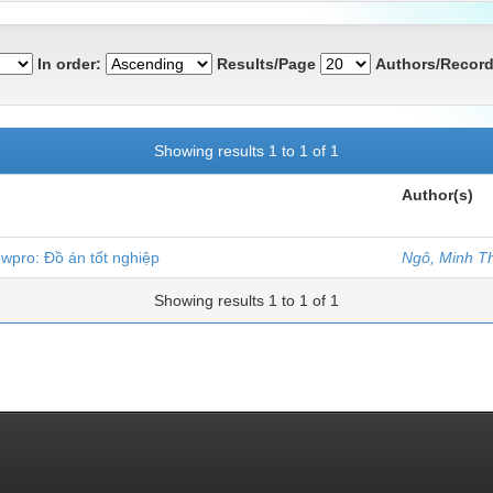
In order:
Results/Page
Authors/Record
Showing results 1 to 1 of 1
Author(s)
wpro: Đồ án tốt nghiệp
Ngô, Minh T
Showing results 1 to 1 of 1