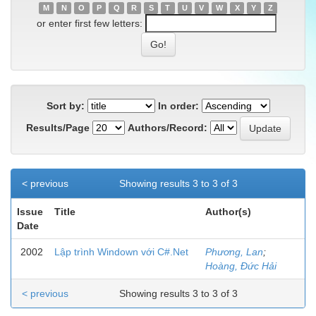
M
N
O
P
Q
R
S
T
U
V
W
X
Y
Z
or enter first few letters:
Sort by:
In order:
Results/Page
Authors/Record:
< previous
Showing results 3 to 3 of 3
Issue
Title
Author(s)
Date
2002
Lập trình Windown với C#.Net
Phương, Lan
;
Hoàng, Đức Hải
< previous
Showing results 3 to 3 of 3