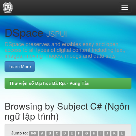
Skip
DSpace
navigation
JSPUI
DSpace preserves and enables easy and open
access to all types of digital content including text,
images, moving images, mpegs and data sets
Learn More
Thư viện số Đại học Bà Rịa - Vũng Tàu
Browsing by Subject C# (Ngôn
ngữ lập trình)
Jump to:
0-9
A
B
C
D
E
F
G
H
I
J
K
L