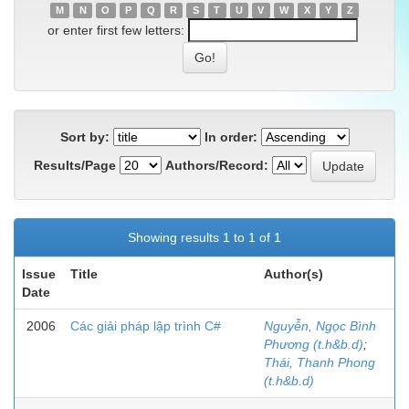
M
N
O
P
Q
R
S
T
U
V
W
X
Y
Z
or enter first few letters:
Sort by:
In order:
Results/Page
Authors/Record:
Showing results 1 to 1 of 1
Issue
Title
Author(s)
Date
2006
Các giải pháp lập trình C#
Nguyễn, Ngọc Bình
Phương (t.h&b.d)
;
Thái, Thanh Phong
(t.h&b.d)