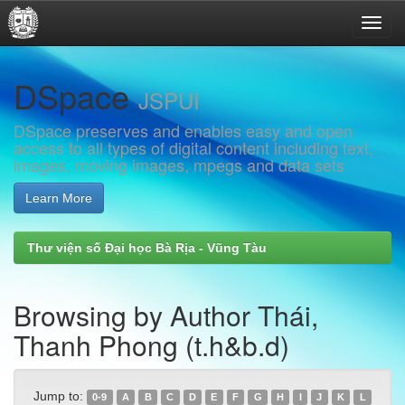
Skip
DSpace
navigation
JSPUI
DSpace preserves and enables easy and open
access to all types of digital content including text,
images, moving images, mpegs and data sets
Learn More
Thư viện số Đại học Bà Rịa - Vũng Tàu
Browsing by Author Thái,
Thanh Phong (t.h&b.d)
Jump to:
0-9
A
B
C
D
E
F
G
H
I
J
K
L