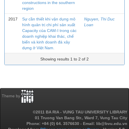
constructions in the southern
region
2017
Sự cần thiết khi vận dụng mô
Nguyen, Thi Duc
hình quản trị chi phí sản xuất
Loan
Capacity của CAM-I trong các
doanh nghiệp khai thác, chế
biến và kinh doanh đá xây
dựng ở Việt Nam.
Showing results 1 to 2 of 2
Theme by
©2011 BA RIA - VUNG TAU UNIVERSITY LIBRARY
01 Truong Van Bang Str., Ward 7, Vung Tau City
Phone: +84 (0) 64. 3576630 - Email: lib@bvu.edu.vn