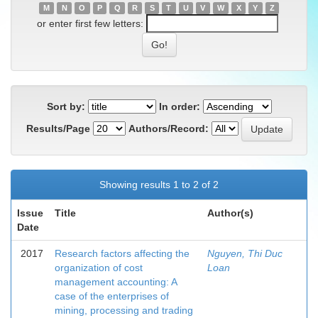
M
N
O
P
Q
R
S
T
U
V
W
X
Y
Z
or enter first few letters:
Sort by:
In order:
Results/Page
Authors/Record:
Showing results 1 to 2 of 2
Issue
Title
Author(s)
Date
2017
Research factors affecting the
Nguyen, Thi Duc
organization of cost
Loan
management accounting: A
case of the enterprises of
mining, processing and trading