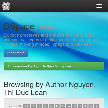
Skip
DSpace
navigation
JSPUI
DSpace preserves and enables easy and open
access to all types of digital content including text,
images, moving images, mpegs and data sets
Learn More
Thư viện số Đại học Bà Rịa - Vũng Tàu
Browsing by Author Nguyen,
Thi Duc Loan
Jump to:
0-9
A
B
C
D
E
F
G
H
I
J
K
L