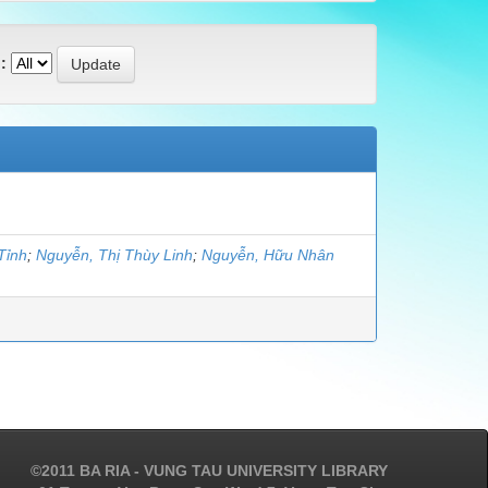
:
Tỉnh
;
Nguyễn, Thị Thùy Linh
;
Nguyễn, Hữu Nhân
©2011 BA RIA - VUNG TAU UNIVERSITY LIBRARY