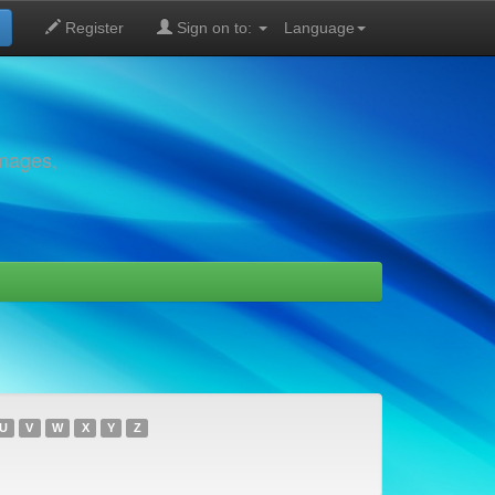
Register
Sign on to:
Language
images,
U
V
W
X
Y
Z