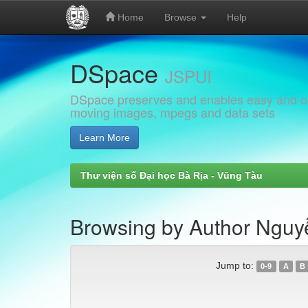
Home
Browse
Help
Skip
DSpace
navigation
JSPUI
DSpace preserves and enables easy and open
moving images, mpegs and data sets
Learn More
Thư viện số Đại học Bà Rịa - Vũng Tàu
Browsing by Author Ngu
Jump to:
0-9
A
B