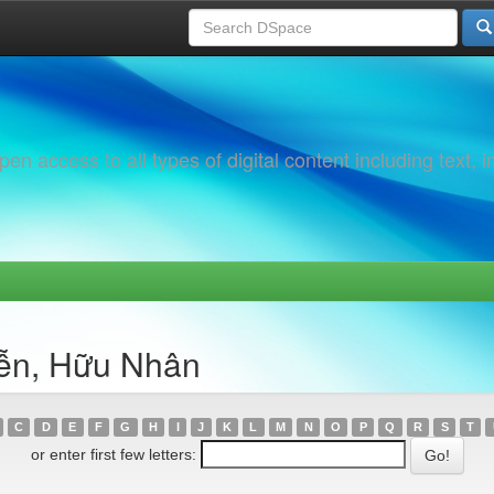
 access to all types of digital content including text, 
yễn, Hữu Nhân
C
D
E
F
G
H
I
J
K
L
M
N
O
P
Q
R
S
T
or enter first few letters: