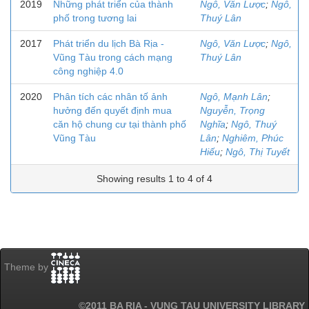
2019
Những phát triển của thành
Ngô, Văn Lược
;
Ngô,
phố trong tương lai
Thuý Lân
2017
Phát triển du lịch Bà Rịa -
Ngô, Văn Lược
;
Ngô,
Vũng Tàu trong cách mạng
Thuý Lân
công nghiệp 4.0
2020
Phân tích các nhân tố ảnh
Ngô, Mạnh Lân
;
hưởng đến quyết định mua
Nguyễn, Trọng
căn hộ chung cư tại thành phố
Nghĩa
;
Ngô, Thuý
Vũng Tàu
Lân
;
Nghiêm, Phúc
Hiếu
;
Ngô, Thị Tuyết
Showing results 1 to 4 of 4
Theme by
©2011 BA RIA - VUNG TAU UNIVERSITY LIBRARY