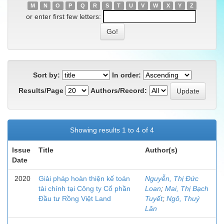
M
N
O
P
Q
R
S
T
U
V
W
X
Y
Z
or enter first few letters:
Sort by:
In order:
Results/Page
Authors/Record:
Showing results 1 to 4 of 4
Issue
Title
Author(s)
Date
2020
Giải pháp hoàn thiện kế toán
Nguyễn, Thị Đức
tài chính tại Công ty Cổ phần
Loan
;
Mai, Thị Bạch
Đầu tư Rồng Việt Land
Tuyết
;
Ngô, Thuý
Lân