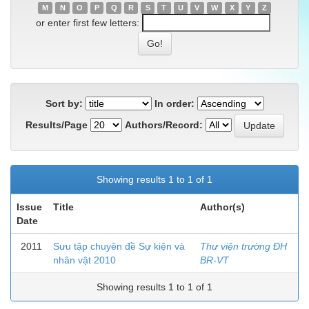
M
N
O
P
Q
R
S
T
U
V
W
X
Y
Z
or enter first few letters:
Sort by:
In order:
Results/Page
Authors/Record:
Showing results 1 to 1 of 1
Issue
Title
Author(s)
Date
2011
Sưu tập chuyên đề Sự kiện và
Thư viện trường ĐH
nhân vật 2010
BR-VT
Showing results 1 to 1 of 1