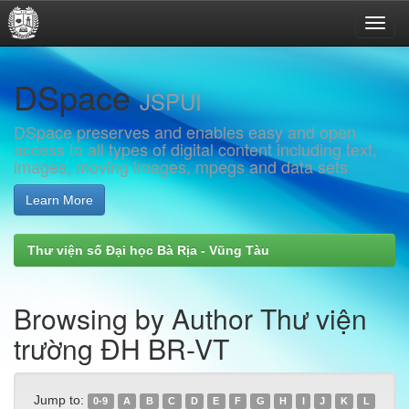
Skip
DSpace
navigation
JSPUI
DSpace preserves and enables easy and open
access to all types of digital content including text,
images, moving images, mpegs and data sets
Learn More
Thư viện số Đại học Bà Rịa - Vũng Tàu
Browsing by Author Thư viện
trường ĐH BR-VT
Jump to:
0-9
A
B
C
D
E
F
G
H
I
J
K
L