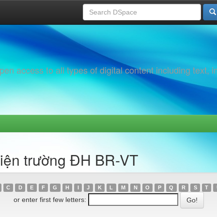
 access to all types of digital content including text, 
viện trường ĐH BR-VT
C
D
E
F
G
H
I
J
K
L
M
N
O
P
Q
R
S
T
or enter first few letters: