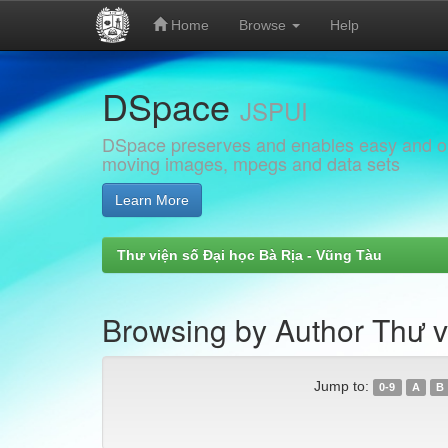
Home
Browse
Help
Skip
DSpace
navigation
JSPUI
DSpace preserves and enables easy and open
moving images, mpegs and data sets
Learn More
Thư viện số Đại học Bà Rịa - Vũng Tàu
Browsing by Author Thư 
Jump to:
0-9
A
B