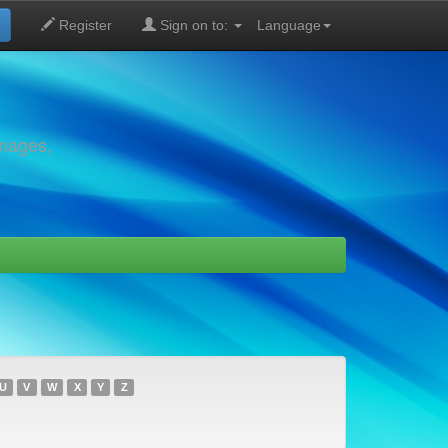
Register
Sign on to:
Language
images,
U
V
W
X
Y
Z