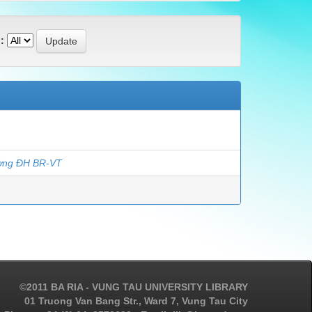
:
ường ĐH BR-VT
©2011 BA RIA - VUNG TAU UNIVERSITY LIBRARY
01 Truong Van Bang Str., Ward 7, Vung Tau City