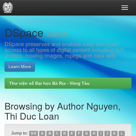
Skip
DSpace
navigation
JSPUI
DSpace preserves and enables easy and open
access to all types of digital content including text,
images, moving images, mpegs and data sets
Learn More
Thư viện số Đại học Bà Rịa - Vũng Tàu
Browsing by Author Nguyen,
Thi Duc Loan
Jump to:
0-9
A
B
C
D
E
F
G
H
I
J
K
L