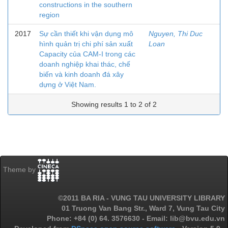
constructions in the southern
region
2017
Sự cần thiết khi vận dụng mô
Nguyen, Thi Duc
hình quản trị chi phí sản xuất
Loan
Capacity của CAM-I trong các
doanh nghiệp khai thác, chế
biến và kinh doanh đá xây
dựng ở Việt Nam.
Showing results 1 to 2 of 2
Theme by
©2011 BA RIA - VUNG TAU UNIVERSITY LIBRARY
01 Truong Van Bang Str., Ward 7, Vung Tau City
Phone: +84 (0) 64. 3576630 - Email: lib@bvu.edu.vn