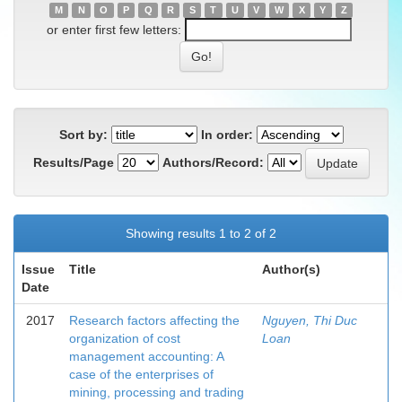
M
N
O
P
Q
R
S
T
U
V
W
X
Y
Z
or enter first few letters:
Sort by:
In order:
Results/Page
Authors/Record:
Showing results 1 to 2 of 2
Issue
Title
Author(s)
Date
2017
Research factors affecting the
Nguyen, Thi Duc
organization of cost
Loan
management accounting: A
case of the enterprises of
mining, processing and trading