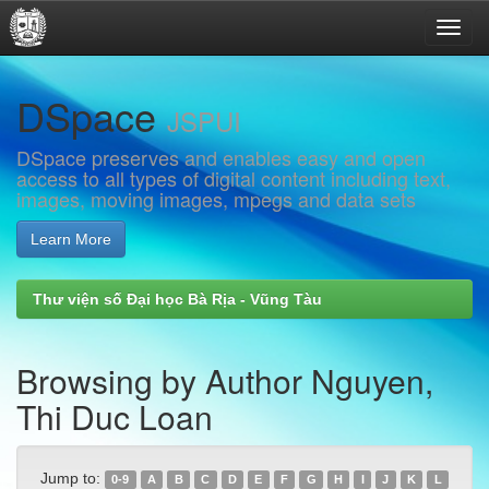
Skip
DSpace
navigation
JSPUI
DSpace preserves and enables easy and open
access to all types of digital content including text,
images, moving images, mpegs and data sets
Learn More
Thư viện số Đại học Bà Rịa - Vũng Tàu
Browsing by Author Nguyen,
Thi Duc Loan
Jump to:
0-9
A
B
C
D
E
F
G
H
I
J
K
L