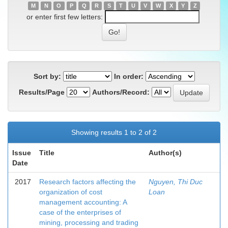
M
N
O
P
Q
R
S
T
U
V
W
X
Y
Z
or enter first few letters:
Sort by:
In order:
Results/Page
Authors/Record:
Showing results 1 to 2 of 2
Issue
Title
Author(s)
Date
2017
Research factors affecting the
Nguyen, Thi Duc
organization of cost
Loan
management accounting: A
case of the enterprises of
mining, processing and trading