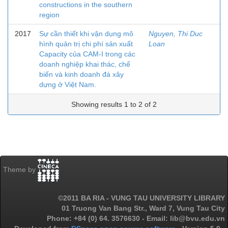
constructions in the southern
region
2017
Sự cần thiết khi vận dụng mô
Nguyen, Thi Duc
hình quản trị chi phí sản xuất
Loan
Capacity của CAM-I trong các
doanh nghiệp khai thác, chế
biến và kinh doanh đá xây
dựng ở Việt Nam.
Showing results 1 to 2 of 2
Theme by
©2011 BA RIA - VUNG TAU UNIVERSITY LIBRARY
01 Truong Van Bang Str., Ward 7, Vung Tau City
Phone: +84 (0) 64. 3576630 - Email: lib@bvu.edu.vn