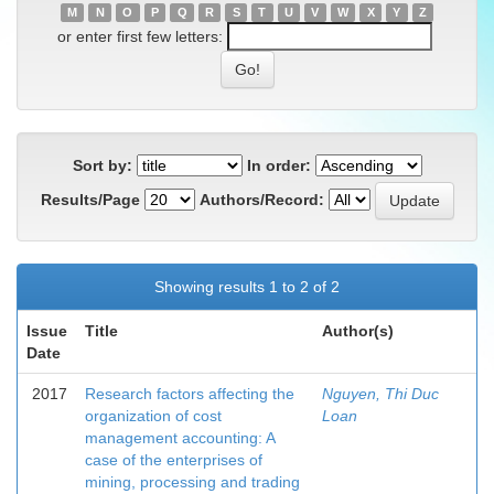
M
N
O
P
Q
R
S
T
U
V
W
X
Y
Z
or enter first few letters:
Sort by:
In order:
Results/Page
Authors/Record:
Showing results 1 to 2 of 2
Issue
Title
Author(s)
Date
2017
Research factors affecting the
Nguyen, Thi Duc
organization of cost
Loan
management accounting: A
case of the enterprises of
mining, processing and trading