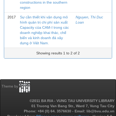
constructions in the southern
region
2017
Sự cần thiết khi vận dụng mô
Nguyen, Thi Duc
hình quản trị chi phí sản xuất
Loan
Capacity của CAM-I trong các
doanh nghiệp khai thác, chế
biến và kinh doanh đá xây
dựng ở Việt Nam.
Showing results 1 to 2 of 2
Theme by
©2011 BA RIA - VUNG TAU UNIVERSITY LIBRARY
01 Truong Van Bang Str., Ward 7, Vung Tau City
Phone: +84 (0) 64. 3576630 - Email: lib@bvu.edu.vn