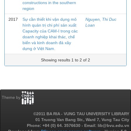
constructions in the southern
region
2017
Sự cần thiết khi vận dụng mô
Nguyen, Thi Duc
hình quản trị chi phí sản xuất
Loan
Capacity của CAM-I trong các
doanh nghiệp khai thác, chế
biến và kinh doanh đá xây
dựng ở Việt Nam.
Showing results 1 to 2 of 2
Theme by
©2011 BA RIA - VUNG TAU UNIVERSITY LIBRARY
01 Truong Van Bang Str., Ward 7, Vung Tau City
Phone: +84 (0) 64. 3576630 - Email: lib@bvu.edu.vn