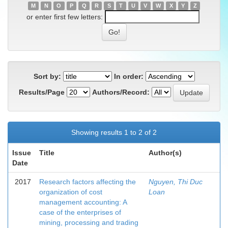
M
N
O
P
Q
R
S
T
U
V
W
X
Y
Z
or enter first few letters:
Sort by:
In order:
Results/Page
Authors/Record:
Showing results 1 to 2 of 2
Issue
Title
Author(s)
Date
2017
Research factors affecting the
Nguyen, Thi Duc
organization of cost
Loan
management accounting: A
case of the enterprises of
mining, processing and trading