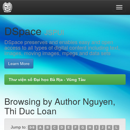
Skip
DSpace
navigation
JSPUI
DSpace preserves and enables easy and open
access to all types of digital content including text,
images, moving images, mpegs and data sets
Learn More
Thư viện số Đại học Bà Rịa - Vũng Tàu
Browsing by Author Nguyen,
Thi Duc Loan
Jump to:
0-9
A
B
C
D
E
F
G
H
I
J
K
L