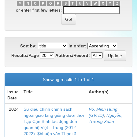
M
N
O
P
Q
R
S
T
U
V
W
X
Y
Z
or enter first few letters:
Sort by:
In order:
Results/Page
Authors/Record:
Showing results 1 to 1 of 1
Issue
Title
Author(s)
Date
2024
Sự điều chỉnh chính sách
Võ, Minh Hùng
ngoại giao láng giềng dưới thời
(GVHD)
;
Nguyễn,
Tập Cận Bình tác động đến
Trường Xuân
quan hệ Việt - Trung (2012-
2022): $bLuận văn Thạc sĩ